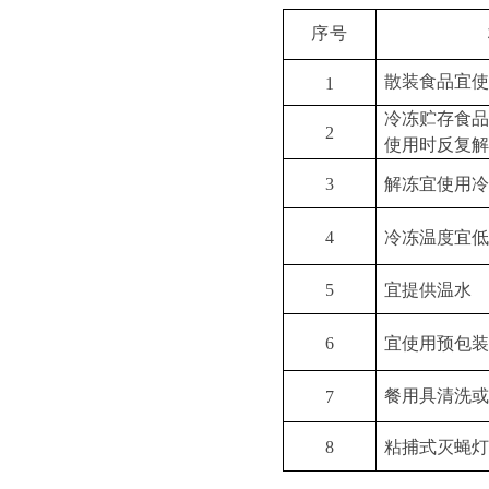
序号
散装食品宜
1
冷冻贮存食
2
使用时反复
3
解冻宜使用
4
冷冻温度宜
5
宜提供温水
6
宜使用预包
餐用具清洗
7
8
粘捕式灭蝇