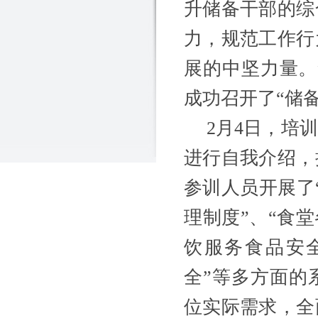
升储备干部的综
力，规范工作行
展的中坚力量。
成功
召开
了
“储
2
月
4日，培
进行自我介绍，
参训人员开展了
理制度
”
、
“食
饮服务食品安
全
”
等多方面的
位实际需求，全