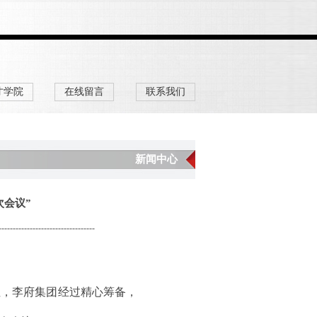
才学院
在线留言
联系我们
新闻中心
次会议”
----------------------------------
性，
李府集团经过精心筹备，